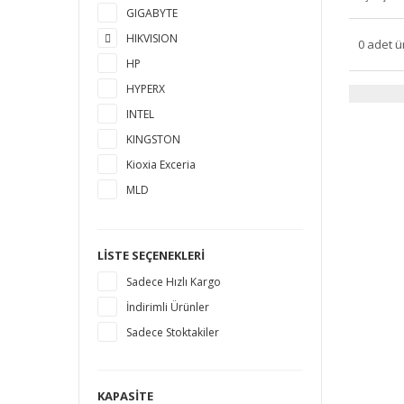
GIGABYTE
HIKVISION
0 adet ü
HP
HYPERX
INTEL
KINGSTON
Kioxia Exceria
MLD
MSI
MUSHKIN
LISTE SEÇENEKLERI
PLEXTOR
Sadece Hızlı Kargo
PNY
İndirimli Ürünler
SAMSUNG
Sadece Stoktakiler
SANDISK
SEAGATE
SILICON POWER
KAPASITE