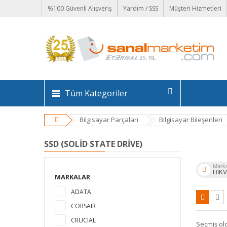
%100 Güvenli Alışveriş
Yardım / SSS
Müşteri Hizmetleri
Tüm Kategoriler
Bilgisayar Parçaları
Bilgisayar Bileşenleri
SSD (SOLID STATE DRIVE)
Mark
HIKV
MARKALAR
ADATA
CORSAIR
CRUCIAL
Seçmiş ol