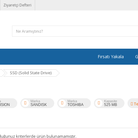
Ziyaretçi Defteri
Fırsatı Yakala
G
SSD (Solid State Drive)
a
Marka
Marka
Kapasite
Te
ISION
SANDISK
TOSHIBA
525 MB
duğunuz kriterlerde ürün bulunamamıştır.