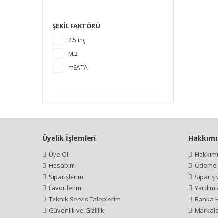
1920 GB
2 TB
ŞEKIL FAKTÖRÜ
4 TB
2.5 inç
M.2
mSATA
Üyelik İşlemleri
Hakkımı
Üye Ol
Hakkım
Hesabım
Ödeme İ
Siparişlerim
Sipariş
Favorilerim
Yardım 
Teknik Servis Taleplerim
Banka H
Güvenlik ve Gizlilik
Markala