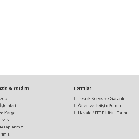
zda & Yardım
Formlar
ızda
Teknik Servis ve Garanti
şlemleri
Öneri ve İletişim Formu
 ve Kargo
Havale / EFT Bildirim Formu
/ SSS
esaplarımız
rımız