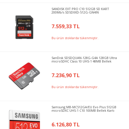
SANDISK EXT PRO C10 512GB SD KART
200Mb/s SDSDXXD-512G-GN4IN
7.559,33 TL
Bu ürün stoklarda tükenmiştir.
SanDisk SDSDQUAN-128G-G4A 128GB Ultra
microSDHC Class 10 UHS-1 48MB Bellek
7.236,90 TL
Bu ürün stoklarda tükenmiştir.
Samsung MB-MC512GA/EU Evo Plus 512GB
microSDXC UHS-1 C10 100MB Bellek Kartı
6.126,80 TL