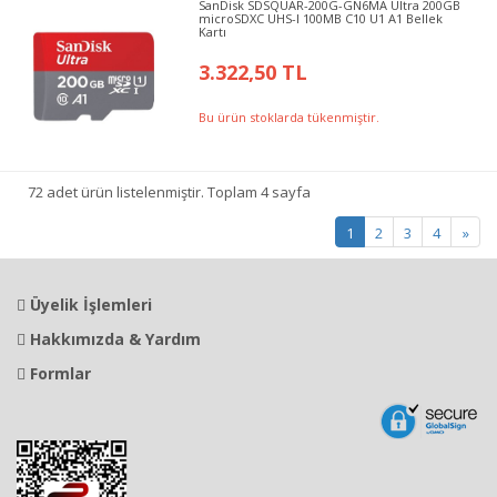
SanDisk SDSQUAR-200G-GN6MA Ultra 200GB
microSDXC UHS-I 100MB C10 U1 A1 Bellek
Kartı
3.322,50 TL
Bu ürün stoklarda tükenmiştir.
72 adet ürün listelenmiştir. Toplam 4 sayfa
1
2
3
4
»
Üyelik İşlemleri
Hakkımızda & Yardım
Formlar