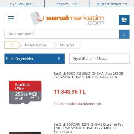
Üye Servisleri
Yardım / SSS
Müşteri Hizmetleri
Bellek Kartları
Micro SD
Filtre Seçenekleri
SanDisk SDSQUNI-256G-GN6MA Ultra 256GB
microSDXC UHS-1 95MB C10 Bellek Kartı
11.848,36 TL
Bu ürün stoklarda tükenmiştir.
SanDisk SDSQXPJ-128G-GN6M3 Extreme Pro
128GB microSDXC UHS-II U3 275MB C10
Bellek Kartı