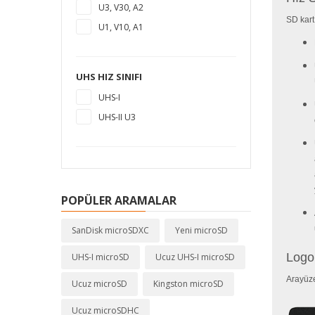
U3, V30, A2
SD kart 
U1, V10, A1
UHS HIZ SINIFI
UHS-I
UHS-II U3
POPÜLER ARAMALAR
SanDisk microSDXC
Yeni microSD
Logo
UHS-I microSD
Ucuz UHS-I microSD
Arayüze
Ucuz microSD
Kingston microSD
Ucuz microSDHC