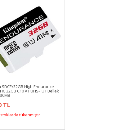
n SDCE/32GB High Endurance
HC 32GB C10 A1 UHS-I U1 Bellek
5/30MB
0 TL
stoklarda tükenmiştir