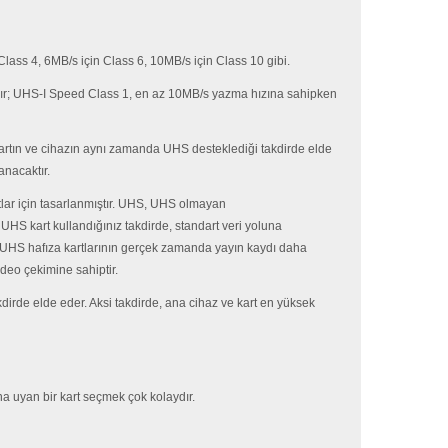
in Class 4, 6MB/s için Class 6, 10MB/s için Class 10 gibi.
anır; UHS-I Speed Class 1, en az 10MB/s yazma hızına sahipken
kartın ve cihazın aynı zamanda UHS desteklediği takdirde elde
anacaktır.
tlar için tasarlanmıştır. UHS, UHS olmayan
 UHS kart kullandığınız takdirde, standart veri yoluna
r. UHS hafıza kartlarının gerçek zamanda yayın kaydı daha
deo çekimine sahiptir.
irde elde eder. Aksi takdirde, ana cihaz ve kart en yüksek
na uyan bir kart seçmek çok kolaydır.