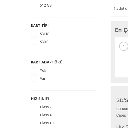
512 GB
1 adet ü
KART TIPI
En Ç
SDHC
SDXC
1
KART ADAPTÖRÜ
Yok
Var
HIZ SINIFI
SD/S
Class 2
SD hafı
Class 4
Capacit
Class 10
Hız S