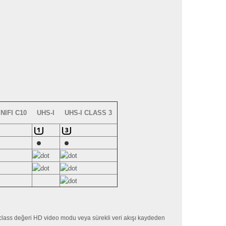
INIFI C10
UHS-I
UHS-I CLASS 3
 class değeri HD video modu veya sürekli veri akışı kaydeden