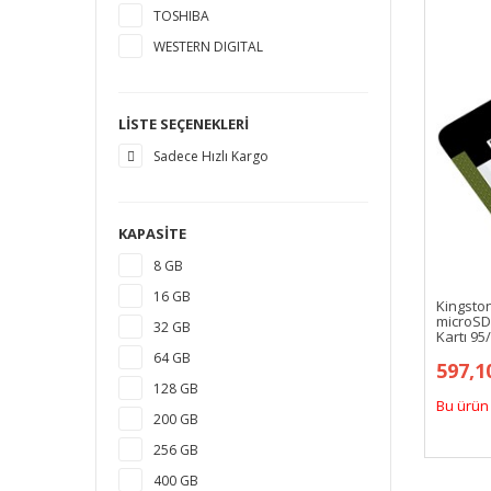
TOSHIBA
WESTERN DIGITAL
LISTE SEÇENEKLERI
Sadece Hızlı Kargo
KAPASITE
8 GB
16 GB
Kingsto
microSD
32 GB
Kartı 9
64 GB
597,1
128 GB
Bu ürün 
200 GB
256 GB
400 GB