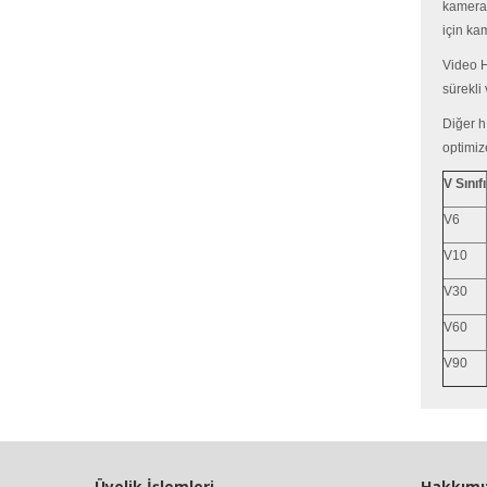
kameral
için ka
Video Hı
sürekli 
Diğer h
optimiz
V Sınıfı
V6
V10
V30
V60
V90
Üyelik İşlemleri
Hakkımı