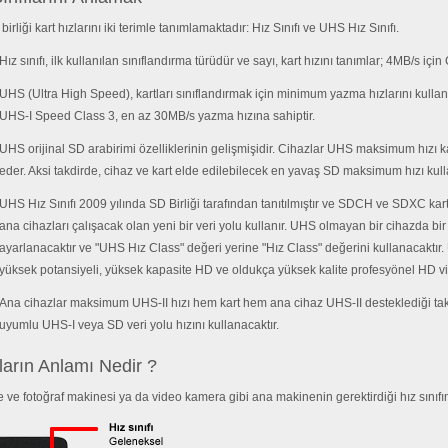
birliği kart hızlarını iki terimle tanımlamaktadır: Hız Sınıfı ve UHS Hız Sınıfı.
Hız sınıfı, ilk kullanılan sınıflandırma türüdür ve sayı, kart hızını tanımlar; 4MB/s iç
UHS (Ultra High Speed), kartları sınıflandırmak için minimum yazma hızlarını kull
UHS-I Speed Class 3, en az 30MB/s yazma hızına sahiptir.
UHS orijinal SD arabirimi özelliklerinin gelişmişidir. Cihazlar UHS maksimum hızı 
eder. Aksi takdirde, cihaz ve kart elde edilebilecek en yavaş SD maksimum hızı kull
UHS Hız Sınıfı 2009 yılında SD Birliği tarafından tanıtılmıştır ve SDCH ve SDXC kar
ana cihazları çalışacak olan yeni bir veri yolu kullanır. UHS olmayan bir cihazda bir
ayarlanacaktır ve "UHS Hız Class" değeri yerine "Hız Class" değerini kullanacaktı
yüksek potansiyeli, yüksek kapasite HD ve oldukça yüksek kalite profesyönel HD vi
Ana cihazlar maksimum UHS-II hızı hem kart hem ana cihaz UHS-II desteklediği takd
uyumlu UHS-I veya SD veri yolu hızını kullanacaktır.
ların Anlamı Nedir ?
 ve fotoğraf makinesi ya da video kamera gibi ana makinenin gerektirdiği hız sınıfı