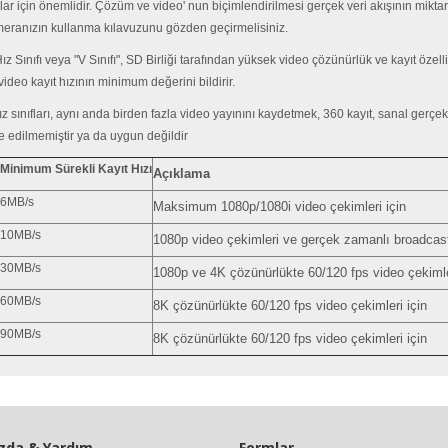
ar için önemlidir. Çözüm ve video' nun biçimlendirilmesi gerçek veri akışının mikta
meranızın kullanma kılavuzunu gözden geçirmelisiniz.
z Sınıfı veya "V Sınıfı", SD Birliği tarafından yüksek video çözünürlük ve kayıt özelli
video kayıt hızının minimum değerini bildirir.
ız sınıfları, aynı anda birden fazla video yayınını kaydetmek, 360 kayıt, sanal gerçe
e edilmemiştir ya da uygun değildir
Minimum Sürekli Kayıt Hızı
Açıklama
6MB/s
Maksimum 1080p/1080i video çekimleri için
10MB/s
1080p video çekimleri ve gerçek zamanlı broadcast
30MB/s
1080p ve 4K çözünürlükte 60/120 fps video çekimle
60MB/s
8K çözünürlükte 60/120 fps video çekimleri için
90MB/s
8K çözünürlükte 60/120 fps video çekimleri için
zda & Yardım
Formlar