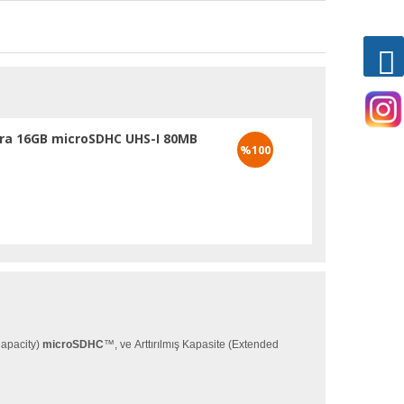
ra 16GB microSDHC UHS-I 80MB
%100
Capacity)
microSDHC
™, ve Arttırılmış Kapasite (Extended