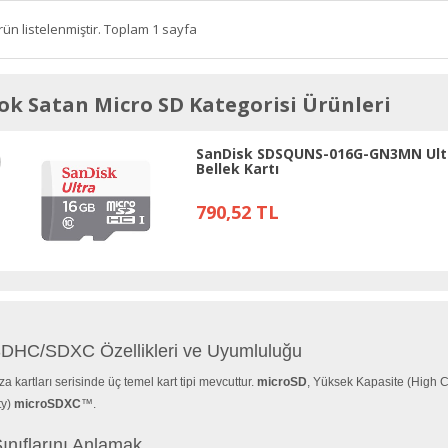
rün listelenmiştir. Toplam 1 sayfa
ok Satan Micro SD Kategorisi Ürünleri
SanDisk SDSQUNS-016G-GN3MN Ult
Bellek Kartı
790,52 TL
DHC/SDXC Özellikleri ve Uyumluluğu
za kartları serisinde üç temel kart tipi mevcuttur.
microSD
, Yüksek Kapasite (High 
y)
microSDXC
™.
ınıflarını Anlamak