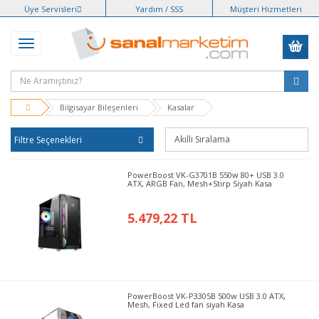
Üye Servisleri
Yardım / SSS
Müşteri Hizmetleri
Bilgisayar Bileşenleri
Kasalar
Filtre Seçenekleri
PowerBoost VK-G3701B 550w 80+ USB 3.0
ATX, ARGB Fan, Mesh+Stirp Siyah Kasa
5.479,22 TL
PowerBoost VK-P3305B 500w USB 3.0 ATX,
Mesh, Fixed Led fan siyah Kasa