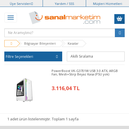
Üye Servisleri
Yardım / SSS
Müşteri Hizmetleri
Bilgisayar Bileşenleri
Kasalar
Filtre Seçenekleri
PowerBoost VK-G3701W USB 3.0 ATX, ARGB
Fan, Mesh+Stirp Beyaz Kasa (PSU yok)
3.116,04 TL
1 adet ürün listelenmiştir. Toplam 1 sayfa