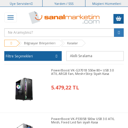
Üye Servisleri
Yardım / SSS
Müşteri Hizmetleri
Bilgisayar Bileşenleri
Kasalar
Filtre Seçenekleri
PowerBoost VK-G3701B 550w 80+ USB 3.0
ATX, ARGB Fan, Mesh+Stirp Siyah Kasa
5.479,22 TL
PowerBoost VK-P3305B 500w USB 3.0 ATX,
Mesh, Fixed Led fan siyah Kasa