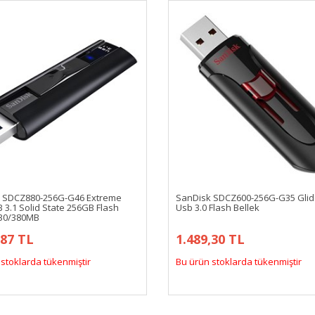
 SDCZ880-256G-G46 Extreme
SanDisk SDCZ600-256G-G35 Gli
 3.1 Solid State 256GB Flash
Usb 3.0 Flash Bellek
430/380MB
,87 TL
1.489,30 TL
stoklarda tükenmiştir
Bu ürün stoklarda tükenmiştir