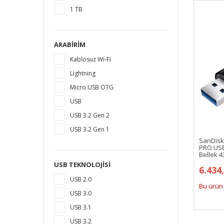
1 TB
ARABIRIM
Kablosuz Wi-Fi
Lightning
Micro USB OTG
USB
USB 3.2 Gen 2
USB 3.2 Gen 1
SanDisk
PRO USB
Bellek 
USB TEKNOLOJISI
6.434
USB 2.0
Bu ürün 
USB 3.0
USB 3.1
USB 3.2