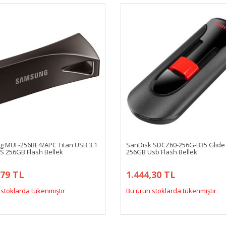
 MUF-256BE4/APC Titan USB 3.1
SanDisk SDCZ60-256G-B35 Glide
S 256GB Flash Bellek
256GB Usb Flash Bellek
,79 TL
1.444,30 TL
stoklarda tükenmiştir
Bu ürün stoklarda tükenmiştir