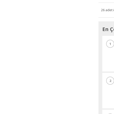
26 adet 
En Ç
1
2