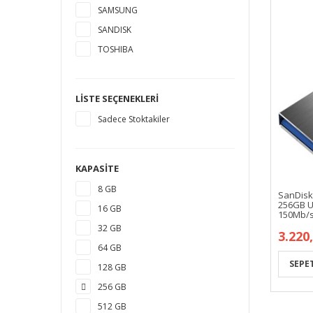
SAMSUNG
SANDISK
TOSHIBA
LISTE SEÇENEKLERI
Sadece Stoktakiler
KAPASITE
8 GB
SanDisk
256GB Us
16 GB
150Mb/
32 GB
3.220
64 GB
128 GB
256 GB
512 GB