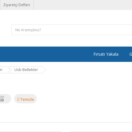
Ziyaretçi Defteri
Fırsatı Yakala
G
ri
Usb Bellekler
ite
Temizle
GB