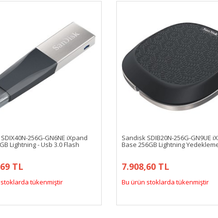
 SDIX40N-256G-GN6NE iXpand
Sandisk SDIB20N-256G-GN9UE i
GB Lightning - Usb 3.0 Flash
Base 256GB Lightning Yedekleme
,69 TL
7.908,60 TL
stoklarda tükenmiştir
Bu ürün stoklarda tükenmiştir