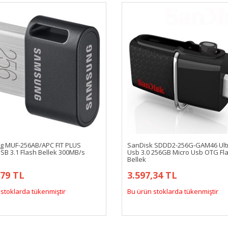
 MUF-256AB/APC FIT PLUS
SanDisk SDDD2-256G-GAM46 Ult
SB 3.1 Flash Bellek 300MB/s
Usb 3.0 256GB Micro Usb OTG Fl
Bellek
,79 TL
3.597,34 TL
stoklarda tükenmiştir
Bu ürün stoklarda tükenmiştir