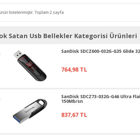
ürün listelenmiştir. Toplam 2 sayfa
ok Satan Usb Bellekler Kategorisi Ürünleri
SanDisk SDCZ600-032G-G35 Glide 32
764,98 TL
SanDisk SDCZ73-032G-G46 Ultra Flai
150Mb/sn
837,67 TL