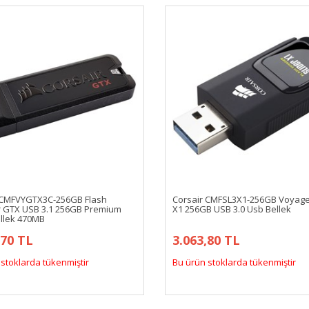
 CMFVYGTX3C-256GB Flash
Corsair CMFSL3X1-256GB Voyager
 GTX USB 3.1 256GB Premium
X1 256GB USB 3.0 Usb Bellek
ellek 470MB
,70 TL
3.063,80 TL
stoklarda tükenmiştir
Bu ürün stoklarda tükenmiştir