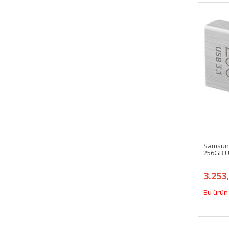
Samsung
256GB U
3.253
Bu ürün 