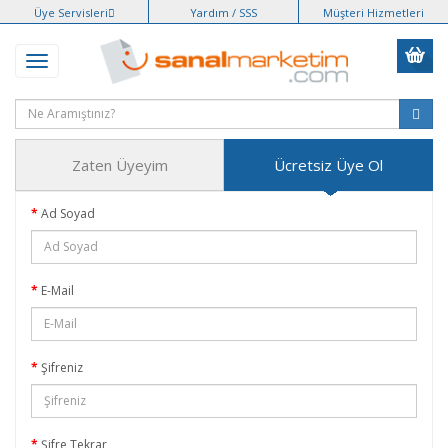
Üye Servisleri
Yardım / SSS
Müşteri Hizmetleri
Zaten Üyeyim
Ücretsiz Üye Ol
Ad Soyad
E-Mail
Şifreniz
Şifre Tekrar