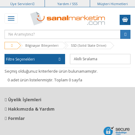
Üye Servisleri
Yardım / SSS
Müşteri Hizmetleri
Bilgisayar Bileşenleri
SSD (Solid State Drive)
Filtre Seçenekleri
Seçmiş olduğunuz kriterlerde ürün bulunamamıştır.
0 adet ürün listelenmiştir. Toplam 0 sayfa
Üyelik İşlemleri
Hakkımızda & Yardım
Formlar