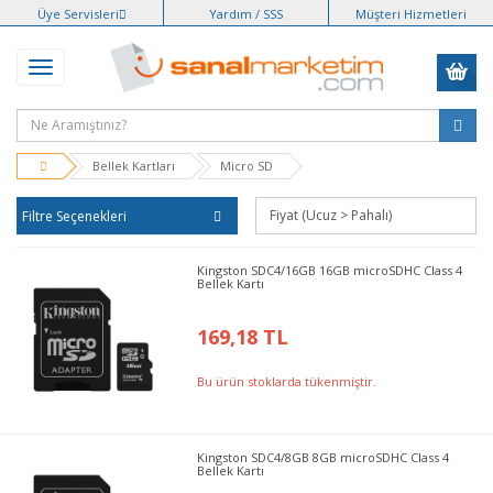
Üye Servisleri
Yardım / SSS
Müşteri Hizmetleri
Bellek Kartları
Micro SD
Filtre Seçenekleri
Kingston SDC4/16GB 16GB microSDHC Class 4
Bellek Kartı
169,18 TL
Bu ürün stoklarda tükenmiştir.
Kingston SDC4/8GB 8GB microSDHC Class 4
Bellek Kartı