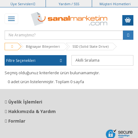
Üye Servisleri
Yardım / SSS
Müşteri Hizmetleri
Bilgisayar Bileşenleri
SSD (Solid State Drive)
Filtre Seçenekleri
Seçmiş olduğunuz kriterlerde ürün bulunamamıştır.
0 adet ürün listelenmiştir. Toplam 0 sayfa
Üyelik İşlemleri
Hakkımızda & Yardım
Formlar