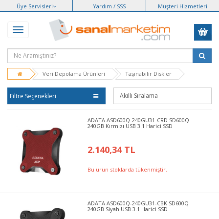
Üye Servisleri
Yardım / SSS
Müşteri Hizmetleri
Veri Depolama Ürünleri
Taşınabilir Diskler
Filtre Seçenekleri
ADATA ASD600Q-240GU31-CRD SD600Q
240GB Kırmızı USB 3.1 Harici SSD
2.140,34 TL
Bu ürün stoklarda tükenmiştir.
ADATA ASD600Q-240GU31-CBK SD600Q
240GB Siyah USB 3.1 Harici SSD