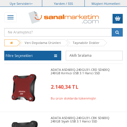
Üye Servisleri
Yardım / SSS
Müşteri Hizmetleri
Veri Depolama Ürünleri
Taşınabilir Diskler
Filtre Seçenekleri
ADATA ASD600Q-240GU31-CRD SD600Q
240GB Kırmızı USB 3.1 Harici SSD
2.140,34 TL
Bu ürün stoklarda tükenmiştir.
ADATA ASD600Q-240GU31-CBK SD600Q
240GB Siyah USB 3.1 Harici SSD