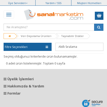
Üye Servisleri
Yardım / SSS
Müşteri Hizmetleri
Veri Depolama Ürünleri
Taşınabilir Diskler
Filtre Seçenekleri
Seçmiş olduğunuz kriterlerde ürün bulunamamıştır.
0 adet ürün listelenmiştir. Toplam 0 sayfa
Üyelik İşlemleri
Hakkımızda & Yardım
Formlar