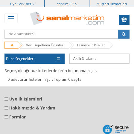
Üye Servisleri
Yardım / SSS
Müşteri Hizmetleri
Veri Depolama Ürünleri
Taşınabilir Diskler
Filtre Seçenekleri
Seçmiş olduğunuz kriterlerde ürün bulunamamıştır.
0 adet ürün listelenmiştir. Toplam 0 sayfa
Üyelik İşlemleri
Hakkımızda & Yardım
Formlar