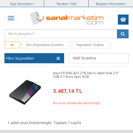
Üye Servisleri
Yardım / SSS
Müşteri Hizmetleri
Veri Depolama Ürünleri
Taşınabilir Diskler
Filtre Seçenekleri
Asus FX EHD-A2T 2TB Harici Sabit Disk 2.5"
USB 3.1 Aura Sync RGB
5.487,14 TL
Bu ürün stoklarda tükenmiştir.
1 adet ürün listelenmiştir. Toplam 1 sayfa