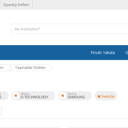
Ziyaretçi Defteri
Fırsatı Yakala
G
ri
Taşınabilir Diskler
a
Marka
Marka
Temizle
S
G-TECHNOLOGY
SAMSUNG