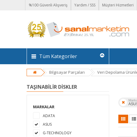
%100 Güvenli Alışveriş
Yardım / SSS
Müşteri Hizmetleri
Tüm Kategoriler
Bilgisayar Parçaları
Veri Depolama Ürünle
TAŞINABILIR DISKLER
Mark
ASU
MARKALAR
ADATA
ASUS
G-TECHNOLOGY