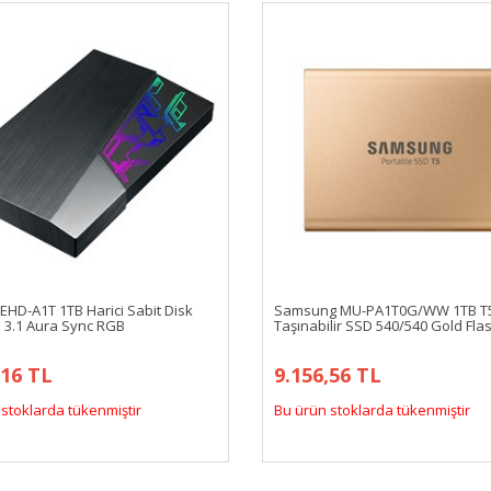
EHD-A1T 1TB Harici Sabit Disk
Samsung MU-PA1T0G/WW 1TB T
B 3.1 Aura Sync RGB
Taşınabilir SSD 540/540 Gold Fla
,16 TL
9.156,56 TL
stoklarda tükenmiştir
Bu ürün stoklarda tükenmiştir