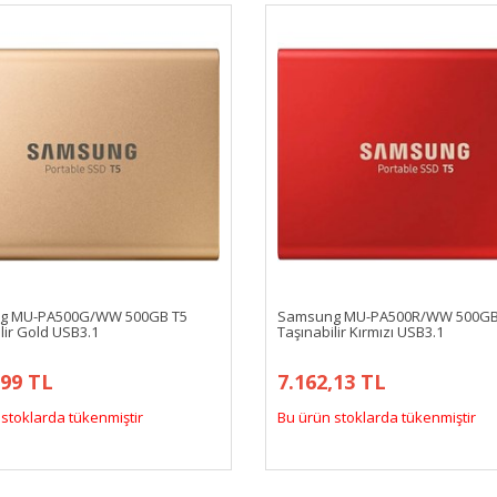
g MU-PA500G/WW 500GB T5
Samsung MU-PA500R/WW 500GB
lir Gold USB3.1
Taşınabilir Kırmızı USB3.1
,99 TL
7.162,13 TL
stoklarda tükenmiştir
Bu ürün stoklarda tükenmiştir