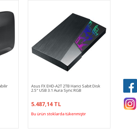
ilir
Asus FX EHD-A2T 2TB Harici Sabit Disk
2.5" USB 3.1 Aura Sync RGB
5.487,14 TL
Bu ürün stoklarda tükenmiştir