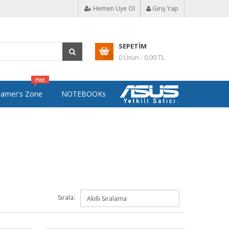
Hemen Üye Ol
Giriş Yap
SEPETIM
0 Ürün - 0,00 TL
amer's Zone
NOTEBOOKs
Sırala: