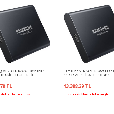
 MU-PA1T0B/WW Taşınabilir
Samsung MU-PA2T0B/WW Taşınab
TB Usb 3.1 Harici Disk
SSD T5 2TB Usb 3.1 Harici Disk
,79 TL
13.398,39 TL
stoklarda tükenmiştir
Bu ürün stoklarda tükenmiştir