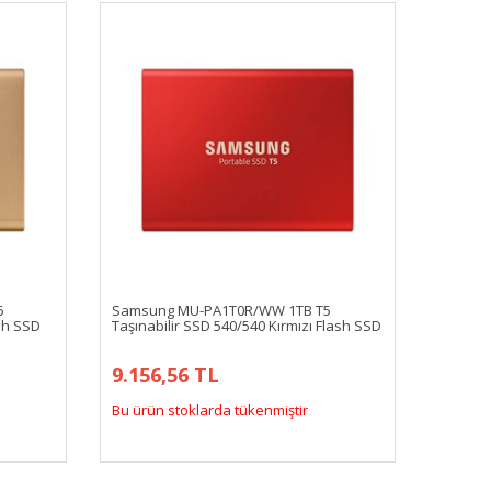
5
Samsung MU-PA1T0R/WW 1TB T5
sh SSD
Taşınabilir SSD 540/540 Kırmızı Flash SSD
9.156,56 TL
Bu ürün stoklarda tükenmiştir