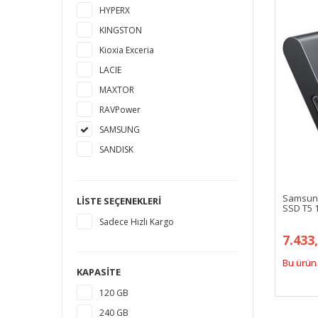
HYPERX
KINGSTON
Kioxia Exceria
LACIE
MAXTOR
RAVPower
SAMSUNG
SANDISK
SEAGATE
TOSHIBA
Samsung
LISTE SEÇENEKLERI
SSD T5 1
WESTERN DIGITAL
Sadece Hızlı Kargo
7.433
Bu ürün 
KAPASITE
120 GB
240 GB