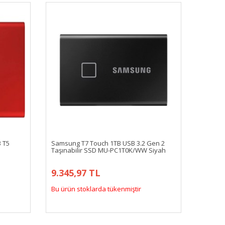
 T5
Samsung T7 Touch 1TB USB 3.2 Gen 2
Taşınabilir SSD MU-PC1T0K/WW Siyah
9.345,97 TL
Bu ürün stoklarda tükenmiştir