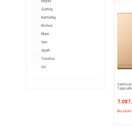
Beyaz
Gümüş
Kamuflaj
Kırmızı
Mavi
Sarı
Siyah
Turuncu
Gri
Samsun
Taşınabi
7.087
Bu ürün 