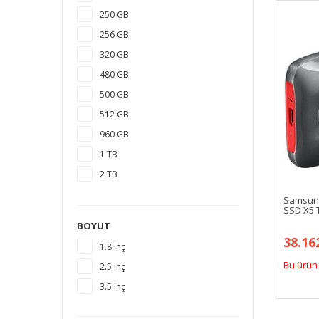
250 GB
256 GB
320 GB
480 GB
500 GB
512 GB
960 GB
1 TB
2 TB
3 TB
Samsung
SSD X5 
4 TB
BOYUT
5 TB
38.16
1.8 inç
6 TB
Bu ürün 
2.5 inç
8 TB
3.5 inç
10 TB
12 TB