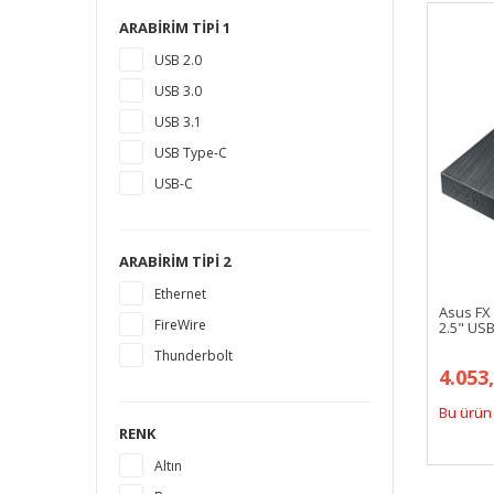
16 TB
ARABIRIM TIPI 1
18 TB
USB 2.0
1,5 TB
USB 3.0
14 TB
USB 3.1
USB Type-C
USB-C
ARABIRIM TIPI 2
Ethernet
Asus FX 
FireWire
2.5" US
Thunderbolt
4.053
Bu ürün 
RENK
Altın