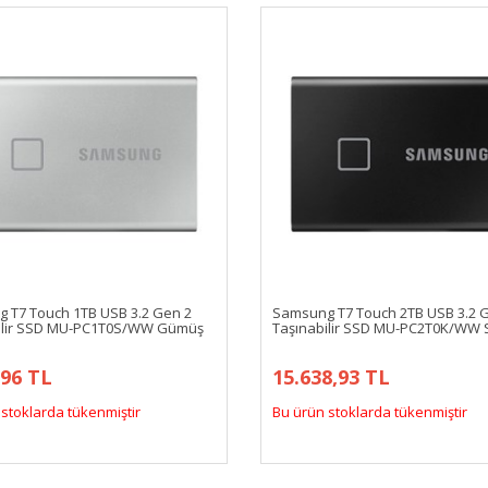
 T7 Touch 1TB USB 3.2 Gen 2
Samsung T7 Touch 2TB USB 3.2 
ilir SSD MU-PC1T0S/WW Gümüş
Taşınabilir SSD MU-PC2T0K/WW 
,96 TL
15.638,93 TL
stoklarda tükenmiştir
Bu ürün stoklarda tükenmiştir