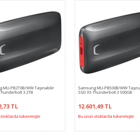
 MU-PB2T0B/WW Taşınabilir
Samsung MU-PB500B/WW Taşınab
Thunderbolt 3 2TB
SSD X5 Thunderbolt 3 500GB
2,73 TL
12.601,49 TL
stoklarda tükenmiştir
Bu ürün stoklarda tükenmiştir