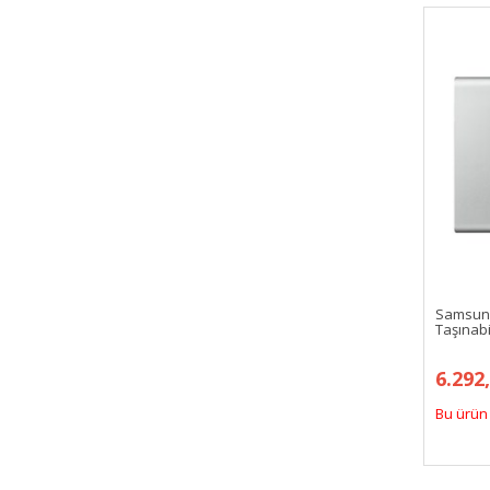
Samsung
Taşınab
6.292
Bu ürün 