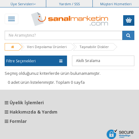
Üye Servisleri
Yardım / SSS
Müşteri Hizmetleri
Veri Depolama Ürünleri
Taşınabilir Diskler
Filtre Seçenekleri
Seçmiş olduğunuz kriterlerde ürün bulunamamıştır.
0 adet ürün listelenmiştir. Toplam 0 sayfa
Üyelik İşlemleri
Hakkımızda & Yardım
Formlar