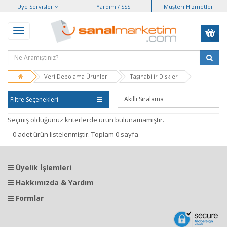
Üye Servisleri
Yardım / SSS
Müşteri Hizmetleri
Veri Depolama Ürünleri
Taşınabilir Diskler
Filtre Seçenekleri
Seçmiş olduğunuz kriterlerde ürün bulunamamıştır.
0 adet ürün listelenmiştir. Toplam 0 sayfa
Üyelik İşlemleri
Hakkımızda & Yardım
Formlar