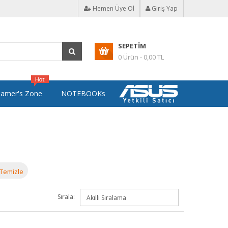
Hemen Üye Ol
Giriş Yap
SEPETIM
0 Ürün - 0,00 TL
amer's Zone
NOTEBOOKs
Temizle
Sırala: