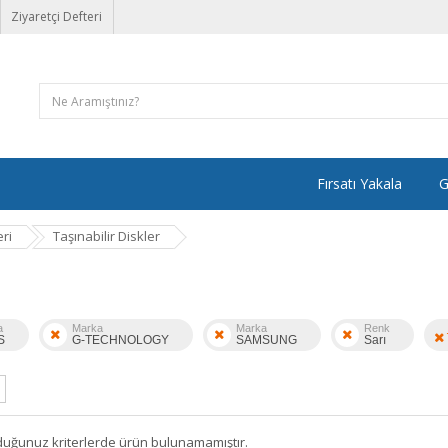
Ziyaretçi Defteri
Fırsatı Yakala
G
ri
Taşınabilir Diskler
a
Marka
Marka
Renk
S
G-TECHNOLOGY
SAMSUNG
Sarı
duğunuz kriterlerde ürün bulunamamıştır.