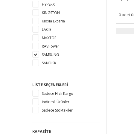
HYPERX
KINGSTON
0 adet ü
Kioxia Exceria
LACIE
MAXTOR
RAVPower
SAMSUNG
SANDISK
SEAGATE
TOSHIBA
LISTE SEÇENEKLERI
WESTERN DIGITAL
Sadece Hızlı Kargo
İndirimli Ürünler
Sadece Stoktakiler
KAPASITE