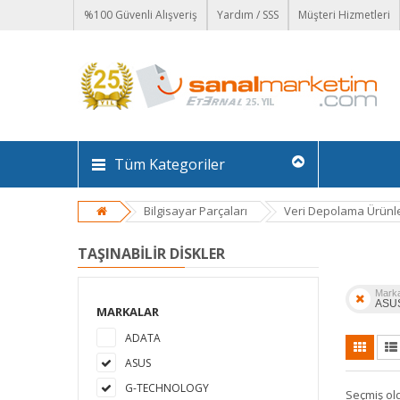
%100 Güvenli Alışveriş
Yardım / SSS
Müşteri Hizmetleri
Tüm Kategoriler
Bilgisayar Parçaları
Veri Depolama Ürünle
TAŞINABILIR DISKLER
Mark
ASU
MARKALAR
ADATA
ASUS
G-TECHNOLOGY
Seçmiş ol