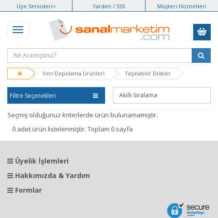
Üye Servisleri
Yardım / SSS
Müşteri Hizmetleri
Veri Depolama Ürünleri
Taşınabilir Diskler
Filtre Seçenekleri
Seçmiş olduğunuz kriterlerde ürün bulunamamıştır.
0 adet ürün listelenmiştir. Toplam 0 sayfa
Üyelik İşlemleri
Hakkımızda & Yardım
Formlar