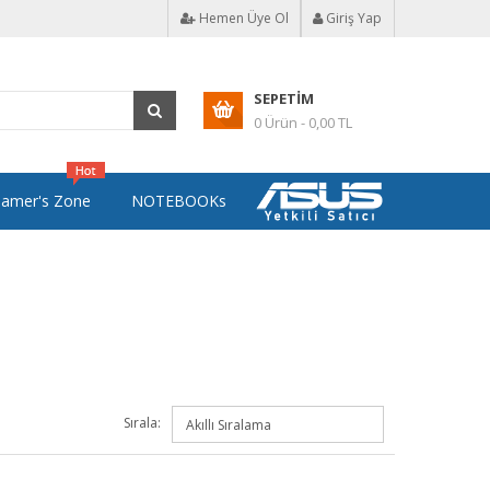
Hemen Üye Ol
Giriş Yap
SEPETIM
0 Ürün - 0,00 TL
amer's Zone
NOTEBOOKs
Sırala: