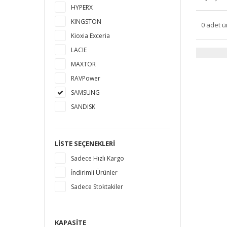
HYPERX
KINGSTON
0 adet ü
Kioxia Exceria
LACIE
MAXTOR
RAVPower
SAMSUNG
SANDISK
SEAGATE
TOSHIBA
LISTE SEÇENEKLERI
WESTERN DIGITAL
Sadece Hızlı Kargo
İndirimli Ürünler
Sadece Stoktakiler
KAPASITE