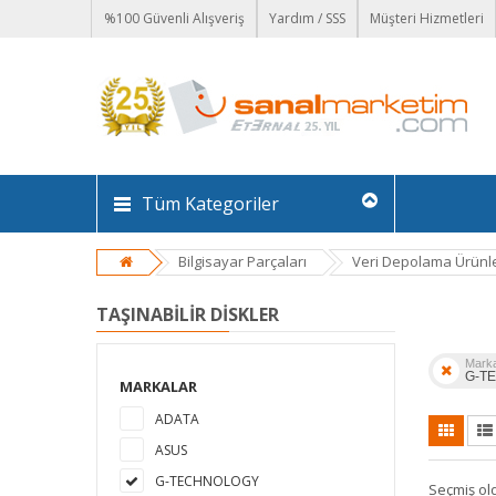
%100 Güvenli Alışveriş
Yardım / SSS
Müşteri Hizmetleri
Tüm Kategoriler
Bilgisayar Parçaları
Veri Depolama Ürünle
TAŞINABILIR DISKLER
Mark
G-T
MARKALAR
ADATA
ASUS
G-TECHNOLOGY
Seçmiş ol