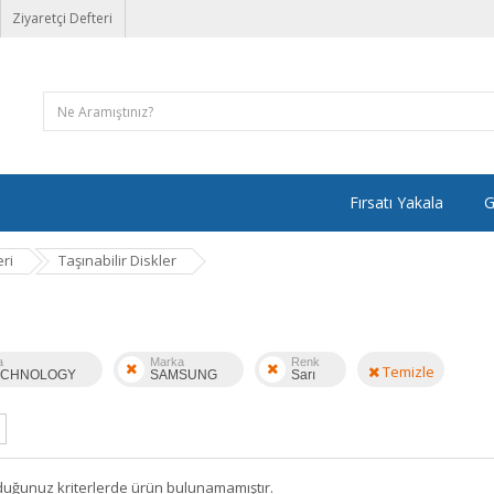
Ziyaretçi Defteri
Fırsatı Yakala
G
ri
Taşınabilir Diskler
a
Marka
Renk
Temizle
ECHNOLOGY
SAMSUNG
Sarı
duğunuz kriterlerde ürün bulunamamıştır.