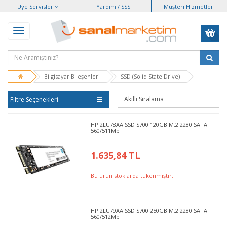
Üye Servisleri
Yardım / SSS
Müşteri Hizmetleri
Bilgisayar Bileşenleri
SSD (Solid State Drive)
Filtre Seçenekleri
HP 2LU78AA SSD S700 120GB M.2 2280 SATA
560/511Mb
1.635,84 TL
Bu ürün stoklarda tükenmiştir.
HP 2LU79AA SSD S700 250GB M.2 2280 SATA
560/512Mb