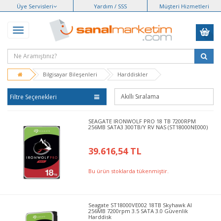
Üye Servisleri
Yardım / SSS
Müşteri Hizmetleri
Bilgisayar Bileşenleri
Harddiskler
Filtre Seçenekleri
SEAGATE IRONWOLF PRO 18 TB 7200RPM
256MB SATA3 300TB/Y RV NAS (ST18000NE000)
39.616,54 TL
Bu ürün stoklarda tükenmiştir.
Seagate ST18000VE002 18TB Skyhawk AI
256MB 7200rpm 3.5 SATA 3.0 Güvenlik
Harddisk