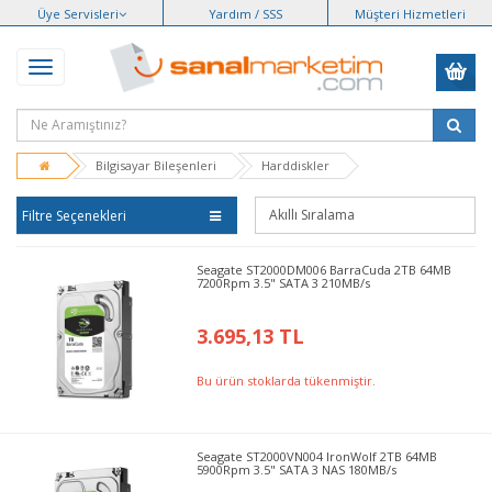
Üye Servisleri
Yardım / SSS
Müşteri Hizmetleri
Bilgisayar Bileşenleri
Harddiskler
Filtre Seçenekleri
Seagate ST2000DM006 BarraCuda 2TB 64MB
7200Rpm 3.5" SATA 3 210MB/s
3.695,13 TL
Bu ürün stoklarda tükenmiştir.
Seagate ST2000VN004 IronWolf 2TB 64MB
5900Rpm 3.5" SATA 3 NAS 180MB/s