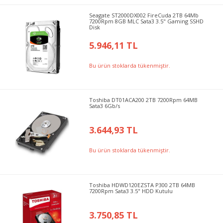
Seagate ST2000DX002 FireCuda 2TB 64Mb
7200Rpm 8GB MLC Sata3 3.5" Gaming SSHD
Disk
5.946,11 TL
Bu ürün stoklarda tükenmiştir.
Toshiba DT01ACA200 2TB 7200Rpm 64MB
Sata3 6Gb/s
3.644,93 TL
Bu ürün stoklarda tükenmiştir.
Toshiba HDWD120EZSTA P300 2TB 64MB
7200Rpm Sata3 3.5" HDD Kutulu
3.750,85 TL