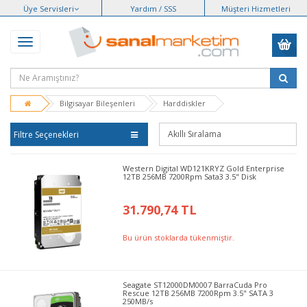
Üye Servisleri
Yardım / SSS
Müşteri Hizmetleri
Bilgisayar Bileşenleri
Harddiskler
Filtre Seçenekleri
Western Digital WD121KRYZ Gold Enterprise
12TB 256MB 7200Rpm Sata3 3.5" Disk
31.790,74 TL
Bu ürün stoklarda tükenmiştir.
Seagate ST12000DM0007 BarraCuda Pro
Rescue 12TB 256MB 7200Rpm 3.5" SATA 3
250MB/s