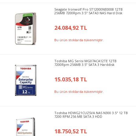
Seagate Ironwolf Pro ST12000NE0008 12TB
256MB 7200Rpm 3.5" SATA3 NAS Hard Disk
24.084,92 TL
Bu ürün stoklarda tükenmiştir.
Toshiba MG Serisi MG07ACA12TE 12TB
7200Rpm 256MB 3.5” SATA 3 Harddisk
15.035,18 TL
Bu ürün stoklarda tükenmiştir.
Toshiba HDWG21CUZSVA NAS N300 3.5" 12 TB
7200 RPM 256 MB SATA 3 HDD
18.750,52 TL