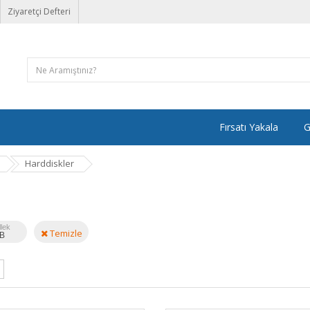
Ziyaretçi Defteri
Fırsatı Yakala
G
Harddiskler
lek
Temizle
B