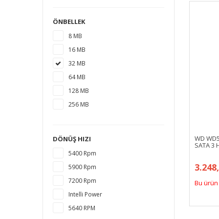
12 TB
ÖNBELLEK
14 TB
8 MB
18 TB
16 MB
16 TB
32 MB
20 TB
64 MB
128 MB
256 MB
WD WD50
DÖNÜŞ HIZI
SATA 3 
5400 Rpm
3.248
5900 Rpm
7200 Rpm
Bu ürün 
Intelli Power
5640 RPM