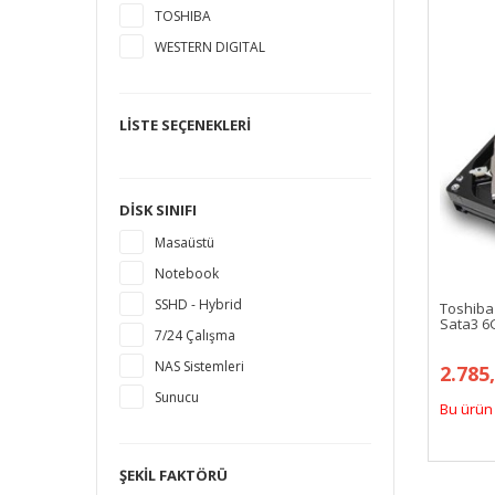
TOSHIBA
WESTERN DIGITAL
LISTE SEÇENEKLERI
DISK SINIFI
Masaüstü
Notebook
SSHD - Hybrid
Toshiba
Sata3 6
7/24 Çalışma
NAS Sistemleri
2.785
Sunucu
Bu ürün 
ŞEKIL FAKTÖRÜ