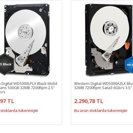
 Digital WD5000LPLX Black Mobil
Western Digital WD5000AZLX Bl
ans 500GB 32MB 7200Rpm 2.5"
32MB 7200Rpm Sata3 6Gb/s 3.5" 
b/s
,97 TL
2.290,78 TL
stoklarda tükenmiştir
Bu ürün stoklarda tükenmiştir