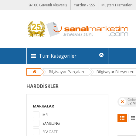
%100 Güvenli Alışveriş
Yardım / SSS
Müşteri Hizmetleri
Tüm Kategoriler
Bilgisayar Parçaları
Bilgisayar Bileşenleri
HARDDISKLER
Önbel
32 M
MARKALAR
MSI
SAMSUNG
SEAGATE