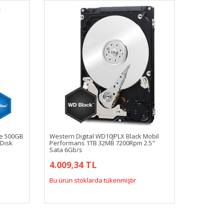
ue 500GB
Western Digital WD10JPLX Black Mobil
Disk
Performans 1TB 32MB 7200Rpm 2.5"
Sata 6Gb/s
4.009,34 TL
Bu ürün stoklarda tükenmiştir