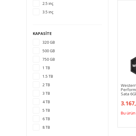
2.5 inç
3.5 inç
KAPASITE
320 GB
500 GB
750 GB
1 TB
1.5 TB
2 TB
Western
Perform
3 TB
Sata 6G
4 TB
3.167
5 TB
Bu ürün 
6 TB
8 TB
10 TB