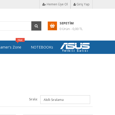
Hemen Üye Ol
Giriş Yap
SEPETIM
0 Ürün - 0,00 TL
amer's Zone
NOTEBOOKs
Sırala: