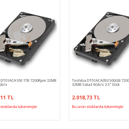
 DT01ACA100 1TB 7200Rpm 32MB
Toshiba DT01ACA050 500GB 72
Gb/s
32MB Sata3 6Gb/s 3.5" Disk
,11 TL
2.018,73 TL
stoklarda tükenmiştir
Bu ürün stoklarda tükenmiştir