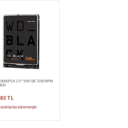
00LPSX 2.5" 500 GB 7200 RPM
HDD
,83 TL
stoklarda tükenmiştir