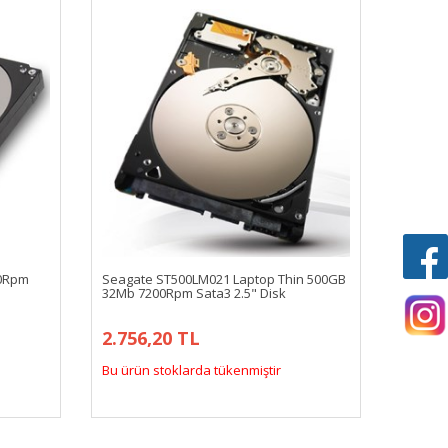
00Rpm
Seagate ST500LM021 Laptop Thin 500GB
32Mb 7200Rpm Sata3 2.5" Disk
2.756,20 TL
Bu ürün stoklarda tükenmiştir