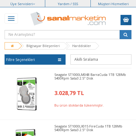
Üye Servisleri
Yardım / SSS
Müşteri Hizmetleri
Bilgisayar Bileşenleri
Harddiskler
Filtre Seçenekleri
Seagate ST1000LM048 BarraCuda 1TB 128Mb
5400Rpm Sata3 2.5" Disk
3.028,79 TL
Bu ürün stoklarda tükenmiştir.
Seagate ST1000LX015 FireCuda 1TB 128Mb
5400Rpm Sata3 2.5" Disk