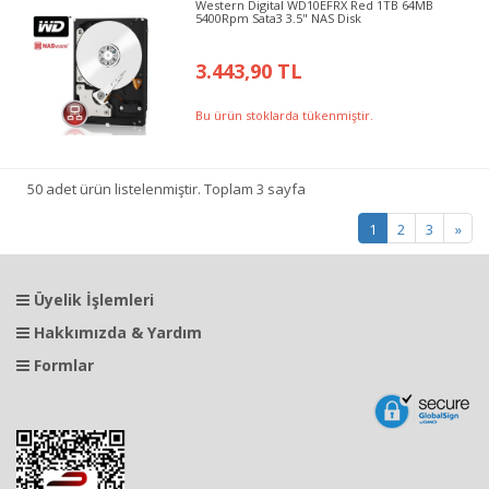
Western Digital WD10EFRX Red 1TB 64MB
5400Rpm Sata3 3.5" NAS Disk
3.443,90 TL
Bu ürün stoklarda tükenmiştir.
50 adet ürün listelenmiştir. Toplam 3 sayfa
1
2
3
»
Üyelik İşlemleri
Hakkımızda & Yardım
Formlar