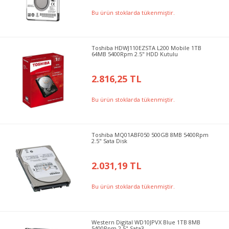
Bu ürün stoklarda tükenmiştir.
Toshiba HDWJ110EZSTA L200 Mobile 1TB
64MB 5400Rpm 2.5" HDD Kutulu
2.816,25 TL
Bu ürün stoklarda tükenmiştir.
Toshiba MQ01ABF050 500GB 8MB 5400Rpm
2.5" Sata Disk
2.031,19 TL
Bu ürün stoklarda tükenmiştir.
Western Digital WD10JPVX Blue 1TB 8MB
5400Rpm 2.5" Sata3