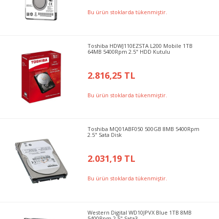
Bu ürün stoklarda tükenmiştir.
Toshiba HDWJ110EZSTA L200 Mobile 1TB
64MB 5400Rpm 2.5" HDD Kutulu
2.816,25 TL
Bu ürün stoklarda tükenmiştir.
Toshiba MQ01ABF050 500GB 8MB 5400Rpm
2.5" Sata Disk
2.031,19 TL
Bu ürün stoklarda tükenmiştir.
Western Digital WD10JPVX Blue 1TB 8MB
5400Rpm 2.5" Sata3