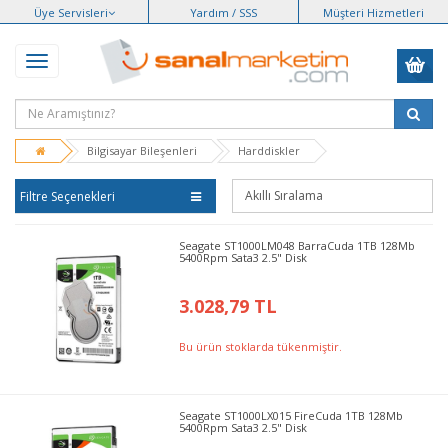
Üye Servisleri
Yardım / SSS
Müşteri Hizmetleri
Bilgisayar Bileşenleri
Harddiskler
Filtre Seçenekleri
Seagate ST1000LM048 BarraCuda 1TB 128Mb
5400Rpm Sata3 2.5" Disk
3.028,79 TL
Bu ürün stoklarda tükenmiştir.
Seagate ST1000LX015 FireCuda 1TB 128Mb
5400Rpm Sata3 2.5" Disk