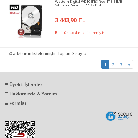
Western Digital WD10EFRX Red 1TB 64MB
5400Rpm Sata3 3.5" NAS Disk
3.443,90 TL
Bu ürün stoklarda tükenmiştir.
50 adet ürün listelenmiştir. Toplam 3 sayfa
1
2
3
»
Üyelik İşlemleri
Hakkımızda & Yardım
Formlar