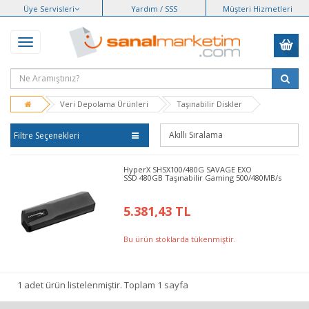
Üye Servisleri
Yardım / SSS
Müşteri Hizmetleri
Veri Depolama Ürünleri
Taşınabilir Diskler
Filtre Seçenekleri
HyperX SHSX100/480G SAVAGE EXO
SSD 480GB Taşınabilir Gaming 500/480MB/s
5.381,43 TL
Bu ürün stoklarda tükenmiştir.
1 adet ürün listelenmiştir. Toplam 1 sayfa