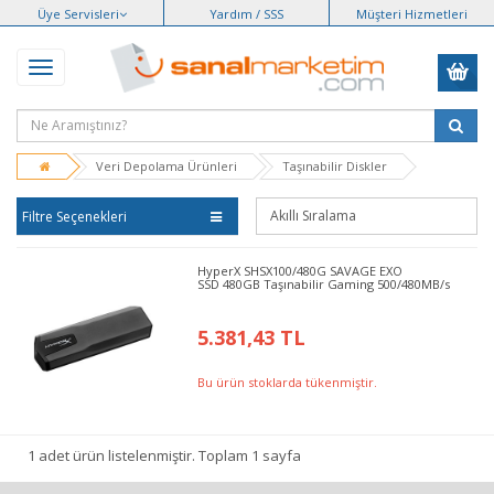
Üye Servisleri
Yardım / SSS
Müşteri Hizmetleri
Veri Depolama Ürünleri
Taşınabilir Diskler
Filtre Seçenekleri
HyperX SHSX100/480G SAVAGE EXO
SSD 480GB Taşınabilir Gaming 500/480MB/s
5.381,43 TL
Bu ürün stoklarda tükenmiştir.
1 adet ürün listelenmiştir. Toplam 1 sayfa