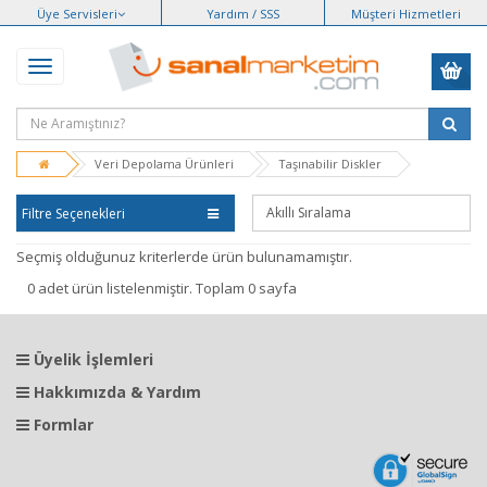
Üye Servisleri
Yardım / SSS
Müşteri Hizmetleri
Veri Depolama Ürünleri
Taşınabilir Diskler
Filtre Seçenekleri
Seçmiş olduğunuz kriterlerde ürün bulunamamıştır.
0 adet ürün listelenmiştir. Toplam 0 sayfa
Üyelik İşlemleri
Hakkımızda & Yardım
Formlar