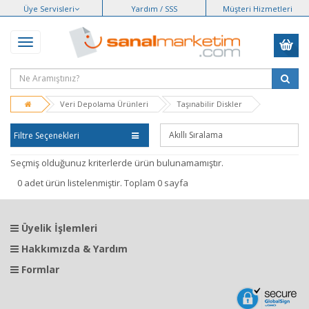
Üye Servisleri
Yardım / SSS
Müşteri Hizmetleri
Veri Depolama Ürünleri
Taşınabilir Diskler
Filtre Seçenekleri
Seçmiş olduğunuz kriterlerde ürün bulunamamıştır.
0 adet ürün listelenmiştir. Toplam 0 sayfa
Üyelik İşlemleri
Hakkımızda & Yardım
Formlar