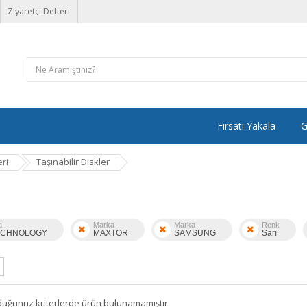
Ziyaretçi Defteri
Fırsatı Yakala
G
ri
Taşınabilir Diskler
a
Marka
Marka
Renk
ECHNOLOGY
MAXTOR
SAMSUNG
Sarı
duğunuz kriterlerde ürün bulunamamıştır.