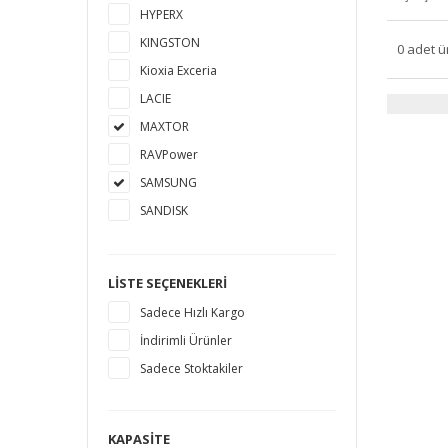
HYPERX
KINGSTON
0 adet ü
Kioxia Exceria
LACIE
MAXTOR
RAVPower
SAMSUNG
SANDISK
SEAGATE
TOSHIBA
LISTE SEÇENEKLERI
WESTERN DIGITAL
Sadece Hızlı Kargo
İndirimli Ürünler
Sadece Stoktakiler
KAPASITE