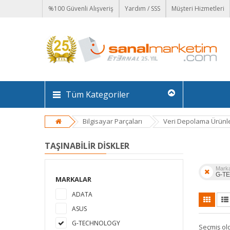
%100 Güvenli Alışveriş
Yardım / SSS
Müşteri Hizmetleri
Tüm Kategoriler
Bilgisayar Parçaları
Veri Depolama Ürünle
TAŞINABILIR DISKLER
Mark
G-T
MARKALAR
ADATA
ASUS
G-TECHNOLOGY
Seçmiş ol