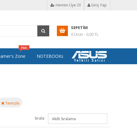
Hemen Üye Ol
Giriş Yap
SEPETIM
0 Ürün - 0,00 TL
amer's Zone
NOTEBOOKs
Temizle
Sırala: