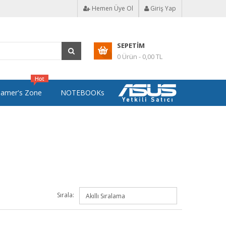
Hemen Üye Ol
Giriş Yap
SEPETIM
0 Ürün - 0,00 TL
amer's Zone
NOTEBOOKs
Sırala: