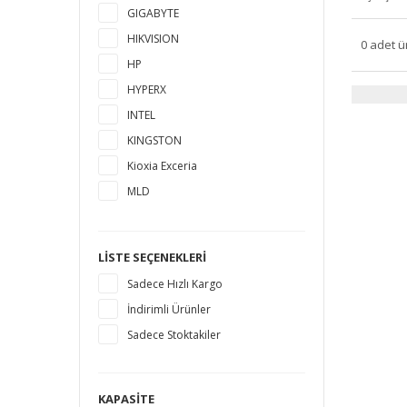
GIGABYTE
HIKVISION
0 adet ü
HP
HYPERX
INTEL
KINGSTON
Kioxia Exceria
MLD
MSI
MUSHKIN
LISTE SEÇENEKLERI
PLEXTOR
Sadece Hızlı Kargo
PNY
İndirimli Ürünler
SAMSUNG
Sadece Stoktakiler
SANDISK
SEAGATE
SILICON POWER
KAPASITE