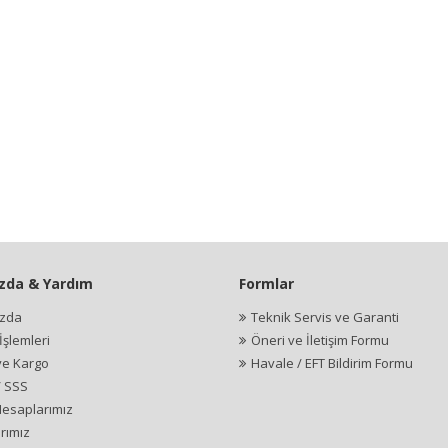
zda & Yardım
Formlar
ızda
Teknik Servis ve Garanti
şlemleri
Öneri ve İletişim Formu
ve Kargo
Havale / EFT Bildirim Formu
/ SSS
esaplarımız
rımız