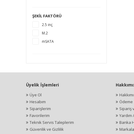
1920 GB
2 TB
ŞEKIL FAKTÖRÜ
4 TB
2.5 inç
M.2
mSATA
Üyelik İşlemleri
Hakkımı
Üye Ol
Hakkım
Hesabım
Ödeme İ
Siparişlerim
Sipariş 
Favorilerim
Yardım 
Teknik Servis Taleplerim
Banka H
Güvenlik ve Gizlilik
Markala