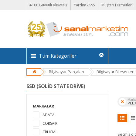
%100 Güvenli Alışveriş
Yardım / SSS
Müşteri Hizmetleri
Tüm Kategoriler
Bilgisayar Parçaları
Bilgisayar Bileşenleri
SSD (SOLID STATE DRIVE)
Mark
PLE
MARKALAR
ADATA
CORSAIR
CRUCIAL
Seçmiş ol