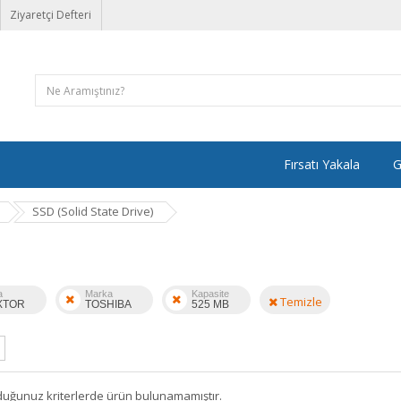
Ziyaretçi Defteri
Fırsatı Yakala
G
SSD (Solid State Drive)
a
Marka
Kapasite
Temizle
XTOR
TOSHIBA
525 MB
duğunuz kriterlerde ürün bulunamamıştır.