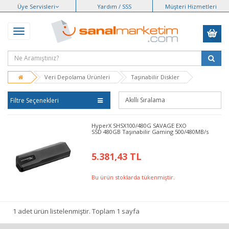
Üye Servisleri
Yardım / SSS
Müşteri Hizmetleri
Veri Depolama Ürünleri
Taşınabilir Diskler
Filtre Seçenekleri
HyperX SHSX100/480G SAVAGE EXO
SSD 480GB Taşınabilir Gaming 500/480MB/s
5.381,43 TL
Bu ürün stoklarda tükenmiştir.
1 adet ürün listelenmiştir. Toplam 1 sayfa