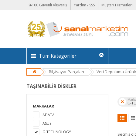
%100 Güvenli Alışveriş
Yardım / SSS
Müşteri Hizmetleri
Tüm Kategoriler
Bilgisayar Parçaları
Veri Depolama Ürünle
TAŞINABILIR DISKLER
Mark
G-T
MARKALAR
ADATA
ASUS
G-TECHNOLOGY
Seçmiş ol