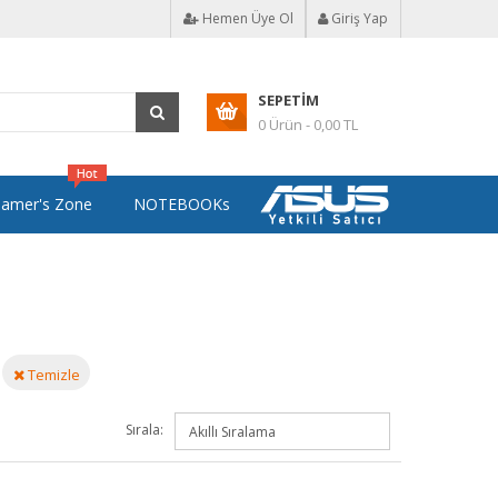
Hemen Üye Ol
Giriş Yap
SEPETIM
0 Ürün - 0,00 TL
amer's Zone
NOTEBOOKs
Temizle
Sırala: