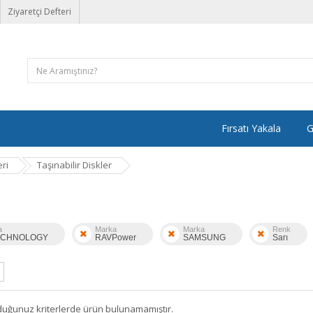
Ziyaretçi Defteri
Fırsatı Yakala
G
ri
Taşınabilir Diskler
a
Marka
Marka
Renk
ECHNOLOGY
RAVPower
SAMSUNG
Sarı
duğunuz kriterlerde ürün bulunamamıştır.