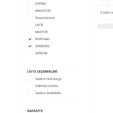
HYPERX
KINGSTON
0 adet ü
Kioxia Exceria
LACIE
MAXTOR
RAVPower
SAMSUNG
SANDISK
SEAGATE
TOSHIBA
LISTE SEÇENEKLERI
WESTERN DIGITAL
Sadece Hızlı Kargo
İndirimli Ürünler
Sadece Stoktakiler
KAPASITE