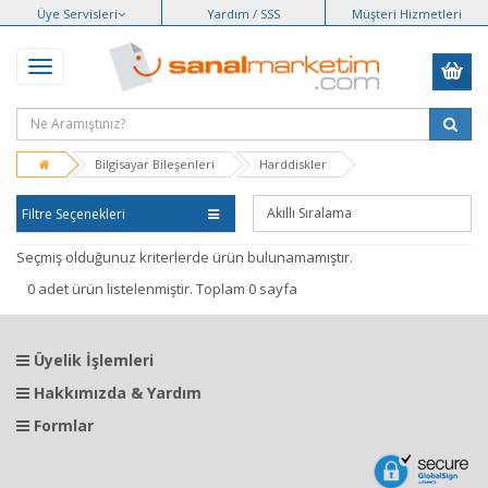
Üye Servisleri
Yardım / SSS
Müşteri Hizmetleri
Bilgisayar Bileşenleri
Harddiskler
Filtre Seçenekleri
Seçmiş olduğunuz kriterlerde ürün bulunamamıştır.
0 adet ürün listelenmiştir. Toplam 0 sayfa
Üyelik İşlemleri
Hakkımızda & Yardım
Formlar