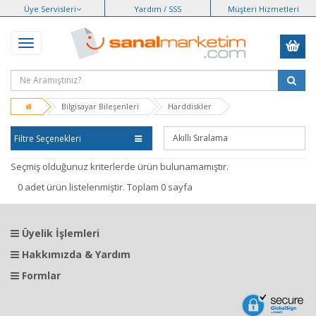
Üye Servisleri
Yardım / SSS
Müşteri Hizmetleri
Bilgisayar Bileşenleri
Harddiskler
Filtre Seçenekleri
Seçmiş olduğunuz kriterlerde ürün bulunamamıştır.
0 adet ürün listelenmiştir. Toplam 0 sayfa
Üyelik İşlemleri
Hakkımızda & Yardım
Formlar