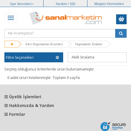
Üye Servisleri
Yardım / SSS
Müşteri Hizmetleri
Veri Depolama Ürünleri
Taşınabilir Diskler
Filtre Seçenekleri
Seçmiş olduğunuz kriterlerde ürün bulunamamıştır.
0 adet ürün listelenmiştir. Toplam 0 sayfa
Üyelik İşlemleri
Hakkımızda & Yardım
Formlar