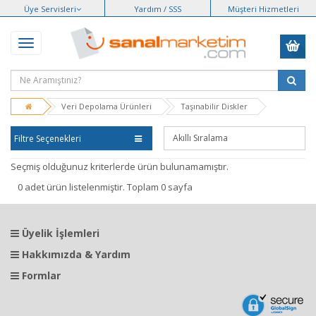
Üye Servisleri
Yardım / SSS
Müşteri Hizmetleri
Veri Depolama Ürünleri
Taşınabilir Diskler
Filtre Seçenekleri
Seçmiş olduğunuz kriterlerde ürün bulunamamıştır.
0 adet ürün listelenmiştir. Toplam 0 sayfa
Üyelik İşlemleri
Hakkımızda & Yardım
Formlar