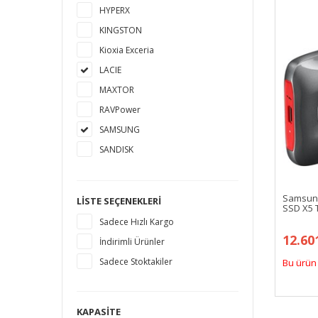
HYPERX
KINGSTON
Kioxia Exceria
LACIE
MAXTOR
RAVPower
SAMSUNG
SANDISK
SEAGATE
TOSHIBA
Samsung
LISTE SEÇENEKLERI
SSD X5 
WESTERN DIGITAL
Sadece Hızlı Kargo
12.60
İndirimli Ürünler
Sadece Stoktakiler
Bu ürün 
KAPASITE