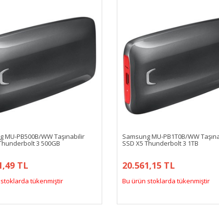
 MU-PB500B/WW Taşınabilir
Samsung MU-PB1T0B/WW Taşınab
Thunderbolt 3 500GB
SSD X5 Thunderbolt 3 1TB
1,49 TL
20.561,15 TL
stoklarda tükenmiştir
Bu ürün stoklarda tükenmiştir