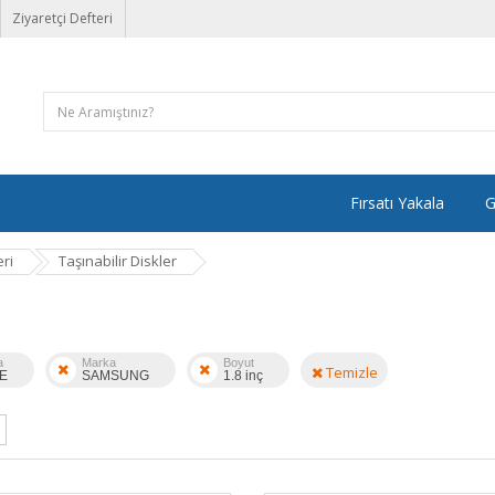
Ziyaretçi Defteri
Fırsatı Yakala
G
ri
Taşınabilir Diskler
a
Marka
Boyut
Temizle
E
SAMSUNG
1.8 inç