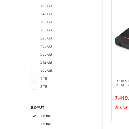
120 GB
240 GB
250 GB
256 GB
320 GB
480 GB
500 GB
512 GB
960 GB
1 TB
LaCie S
USB-C Ta
2 TB
3 TB
7.419
4 TB
Bu ürün 
BOYUT
5 TB
1.8 inç
6 TB
2.5 inç
8 TB