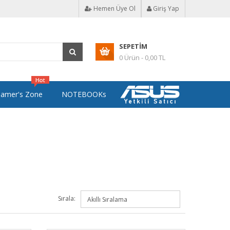
Hemen Üye Ol
Giriş Yap
SEPETIM
0 Ürün - 0,00 TL
amer's Zone
NOTEBOOKs
Sırala: