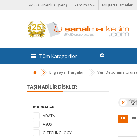
%100 Güvenli Alışveriş
Yardım / SSS
Müşteri Hizmetleri
Tüm Kategoriler
Bilgisayar Parçaları
Veri Depolama Ürünle
TAŞINABILIR DISKLER
Mark
LACI
MARKALAR
ADATA
ASUS
G-TECHNOLOGY