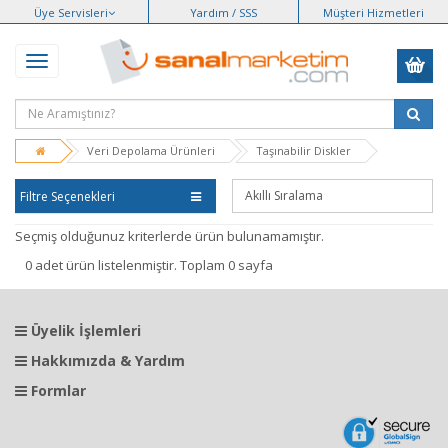
Üye Servisleri
Yardım / SSS
Müşteri Hizmetleri
Veri Depolama Ürünleri
Taşınabilir Diskler
Filtre Seçenekleri
Seçmiş olduğunuz kriterlerde ürün bulunamamıştır.
0 adet ürün listelenmiştir. Toplam 0 sayfa
Üyelik İşlemleri
Hakkımızda & Yardım
Formlar