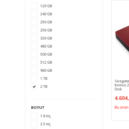
120 GB
240 GB
250 GB
256 GB
320 GB
480 GB
500 GB
512 GB
960 GB
1 TB
Seagate
Kırmızı 
2 TB
Disk
3 TB
4.604
4 TB
Bu ürün 
BOYUT
5 TB
1.8 inç
6 TB
2.5 inç
8 TB