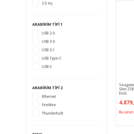
3.5 inç
10 TB
12 TB
16 TB
ARABIRIM TIPI 1
18 TB
USB 2.0
1,5 TB
USB 3.0
14 TB
USB 3.1
USB Type-C
USB-C
Seagate
ARABIRIM TIPI 2
Slim 2TB
Disk
Ethernet
4.879
FireWire
Bu ürün 
Thunderbolt