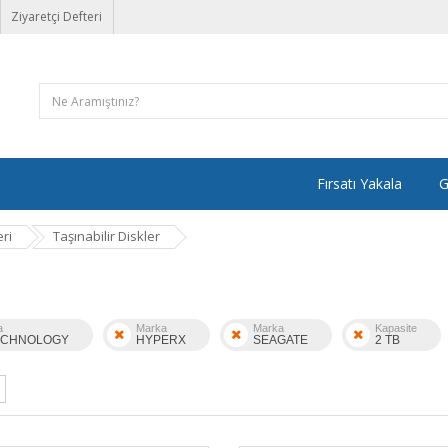
Ziyaretçi Defteri
Fırsatı Yakala
G
ri
Taşınabilir Diskler
a
Marka
Marka
Kapasite
ECHNOLOGY
HYPERX
SEAGATE
2 TB