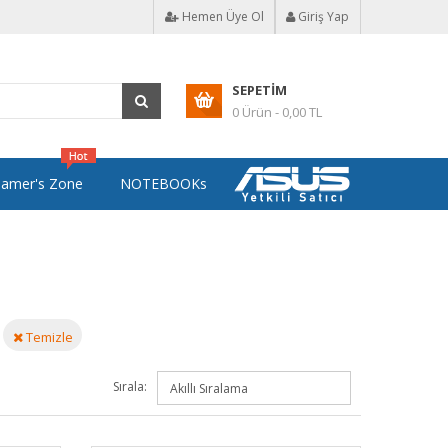
Hemen Üye Ol
Giriş Yap
SEPETIM
0 Ürün - 0,00 TL
amer's Zone
NOTEBOOKs
Temizle
Sırala: