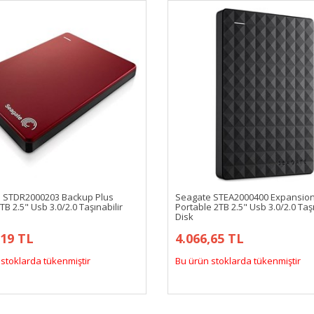
 STDR2000203 Backup Plus
Seagate STEA2000400 Expansio
2TB 2.5" Usb 3.0/2.0 Taşınabilir
Portable 2TB 2.5" Usb 3.0/2.0 Taşı
Disk
,19 TL
4.066,65 TL
stoklarda tükenmiştir
Bu ürün stoklarda tükenmiştir