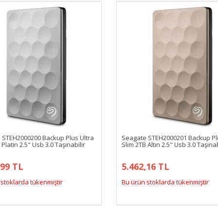
 STEH2000200 Backup Plus Ultra
Seagate STEH2000201 Backup Plu
 Platin 2.5" Usb 3.0 Taşınabilir
Slim 2TB Altın 2.5" Usb 3.0 Taşınab
,99 TL
5.462,16 TL
stoklarda tükenmiştir
Bu ürün stoklarda tükenmiştir