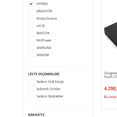
HYPERX
KINGSTON
Kioxia Exceria
LACIE
MAXTOR
RAVPower
SAMSUNG
SANDISK
SEAGATE
TOSHIBA
Seagate
LISTE SEÇENEKLERI
Siyah 2T
WESTERN DIGITAL
Sadece Hızlı Kargo
4.298
İndirimli Ürünler
Sadece Stoktakiler
Bu ürün 
KAPASITE