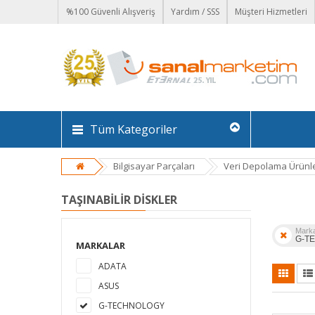
%100 Güvenli Alışveriş
Yardım / SSS
Müşteri Hizmetleri
Tüm Kategoriler
Bilgisayar Parçaları
Veri Depolama Ürünle
TAŞINABILIR DISKLER
Mark
G-T
MARKALAR
ADATA
ASUS
G-TECHNOLOGY