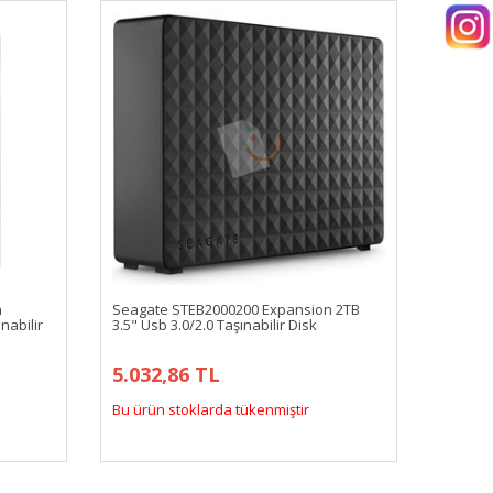
n
Seagate STEB2000200 Expansion 2TB
nabilir
3.5" Usb 3.0/2.0 Taşınabilir Disk
5.032,86 TL
Bu ürün stoklarda tükenmiştir