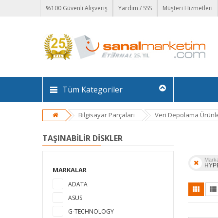
%100 Güvenli Alışveriş
Yardım / SSS
Müşteri Hizmetleri
Tüm Kategoriler
Bilgisayar Parçaları
Veri Depolama Ürünle
TAŞINABILIR DISKLER
Mark
HYP
MARKALAR
ADATA
ASUS
G-TECHNOLOGY