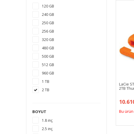
120 GB
240 GB
250 GB
256 GB
320 GB
480 GB
500 GB
512 GB
960 GB
1 TB
LaCie S
2TB Thun
2 TB
3 TB
10.61
4 TB
Bu ürün 
BOYUT
5 TB
1.8 inç
6 TB
2.5 inç
8 TB