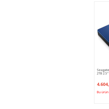
Seagate
2TB 2.5"
4.604
Bu ürün 