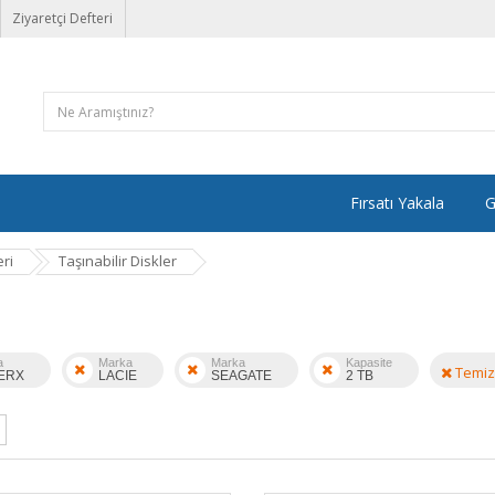
Ziyaretçi Defteri
Fırsatı Yakala
G
ri
Taşınabilir Diskler
a
Marka
Marka
Kapasite
Temiz
ERX
LACIE
SEAGATE
2 TB