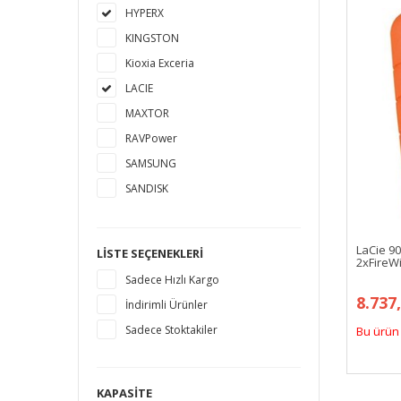
HYPERX
KINGSTON
Kioxia Exceria
LACIE
MAXTOR
RAVPower
SAMSUNG
SANDISK
SEAGATE
TOSHIBA
LaCie 9
LISTE SEÇENEKLERI
2xFireWi
WESTERN DIGITAL
Sadece Hızlı Kargo
8.737
İndirimli Ürünler
Sadece Stoktakiler
Bu ürün 
KAPASITE