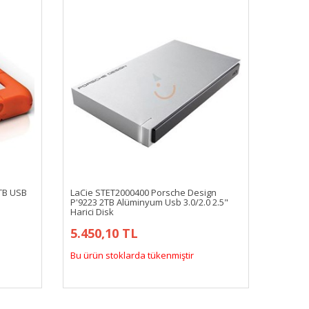
TB USB
LaCie STET2000400 Porsche Design
P'9223 2TB Alüminyum Usb 3.0/2.0 2.5"
Harici Disk
5.450,10 TL
Bu ürün stoklarda tükenmiştir