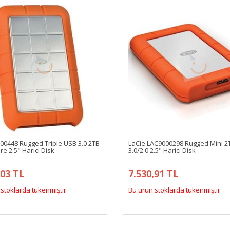
000448 Rugged Triple USB 3.0 2TB
LaCie LAC9000298 Rugged Mini 2
re 2.5" Harici Disk
3.0/2.0 2.5" Harici Disk
,03 TL
7.530,91 TL
stoklarda tükenmiştir
Bu ürün stoklarda tükenmiştir