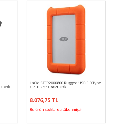
LaCie STFR2000800 Rugged USB 3.0 Type-
D Disk
C 2TB 2.5" Harici Disk
8.076,75 TL
Bu ürün stoklarda tükenmiştir