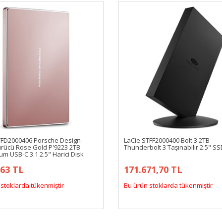
TFD2000406 Porsche Design
LaCie STFF2000400 Bolt 3 2TB
ürücü Rose Gold P'9223 2TB
Thunderbolt 3 Taşınabilir 2.5" SS
m USB-C 3.1 2.5" Harici Disk
,63 TL
171.671,70 TL
stoklarda tükenmiştir
Bu ürün stoklarda tükenmiştir