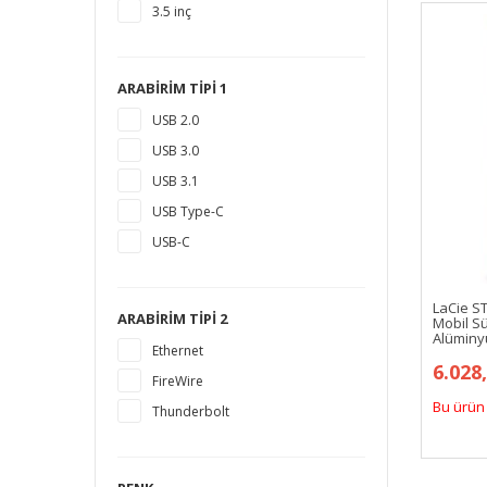
3.5 inç
10 TB
12 TB
16 TB
ARABIRIM TIPI 1
18 TB
USB 2.0
1,5 TB
USB 3.0
14 TB
USB 3.1
USB Type-C
USB-C
LaCie S
ARABIRIM TIPI 2
Mobil S
Alüminyu
Ethernet
6.028
FireWire
Bu ürün 
Thunderbolt