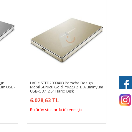
ign
LaCie STFD2000403 Porsche Design
yum USB-
Mobil Sürücü Gold P'9223 2TB Alüminyum
USB-C 3.1 2.5" Harici Disk
6.028,63 TL
Bu ürün stoklarda tükenmiştir