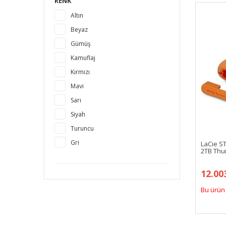
RENK
Altın
Beyaz
Gümüş
Kamuflaj
Kırmızı
Mavi
Sarı
Siyah
Turuncu
Gri
LaCie S
2TB Thun
12.00
Bu ürün 