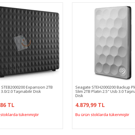
 STEB2000200 Expansion 2TB
Seagate STEH2000200 Backup Plu
 3.0/2.0 Taşınabilir Disk
Slim 2TB Platin 2.5" Usb 3.0 Taşına
Disk
,86 TL
4.879,99 TL
stoklarda tükenmiştir
Bu ürün stoklarda tükenmiştir