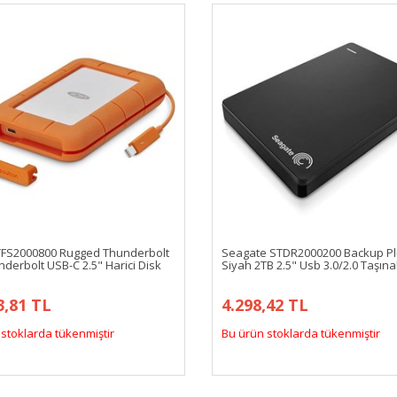
TFS2000800 Rugged Thunderbolt
Seagate STDR2000200 Backup P
derbolt USB-C 2.5" Harici Disk
Siyah 2TB 2.5" Usb 3.0/2.0 Taşınab
3,81 TL
4.298,42 TL
stoklarda tükenmiştir
Bu ürün stoklarda tükenmiştir