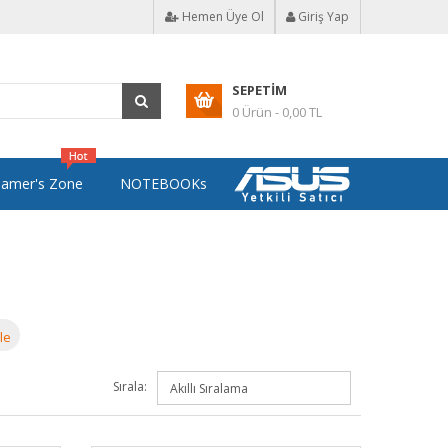
Hemen Üye Ol
Giriş Yap
SEPETIM
0 Ürün - 0,00 TL
amer's Zone
NOTEBOOKs
le
Sırala: