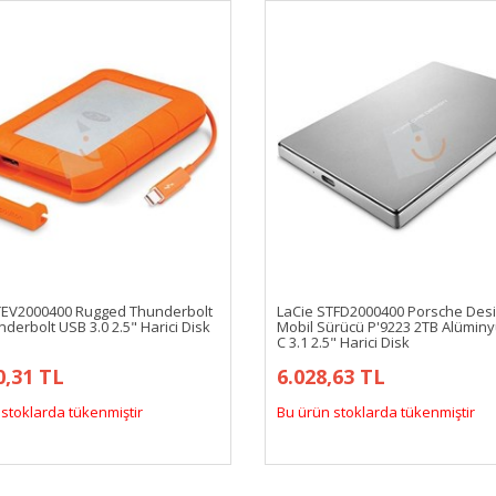
TEV2000400 Rugged Thunderbolt
LaCie STFD2000400 Porsche Des
derbolt USB 3.0 2.5" Harici Disk
Mobil Sürücü P'9223 2TB Alümin
C 3.1 2.5" Harici Disk
0,31 TL
6.028,63 TL
stoklarda tükenmiştir
Bu ürün stoklarda tükenmiştir