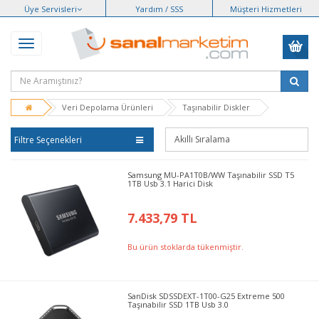
Üye Servisleri
Yardım / SSS
Müşteri Hizmetleri
Veri Depolama Ürünleri
Taşınabilir Diskler
Filtre Seçenekleri
Samsung MU-PA1T0B/WW Taşınabilir SSD T5
1TB Usb 3.1 Harici Disk
7.433,79 TL
Bu ürün stoklarda tükenmiştir.
SanDisk SDSSDEXT-1T00-G25 Extreme 500
Taşınabilir SSD 1TB Usb 3.0