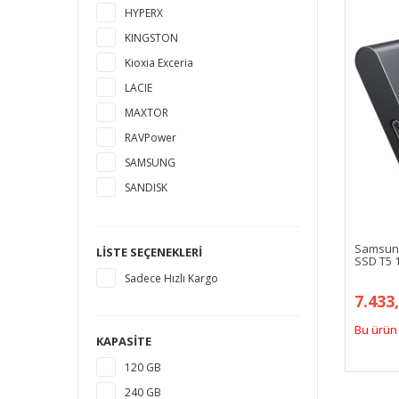
HYPERX
KINGSTON
Kioxia Exceria
LACIE
MAXTOR
RAVPower
SAMSUNG
SANDISK
SEAGATE
TOSHIBA
Samsung
LISTE SEÇENEKLERI
SSD T5 1
WESTERN DIGITAL
Sadece Hızlı Kargo
7.433
Bu ürün 
KAPASITE
120 GB
240 GB