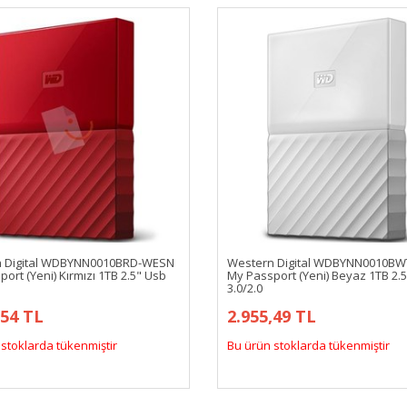
 Digital WDBYNN0010BRD-WESN
Western Digital WDBYNN0010B
ort (Yeni) Kırmızı 1TB 2.5" Usb
My Passport (Yeni) Beyaz 1TB 2.
3.0/2.0
,54 TL
2.955,49 TL
stoklarda tükenmiştir
Bu ürün stoklarda tükenmiştir