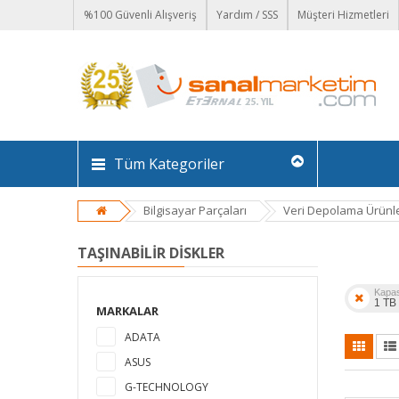
%100 Güvenli Alışveriş
Yardım / SSS
Müşteri Hizmetleri
Tüm Kategoriler
Bilgisayar Parçaları
Veri Depolama Ürünle
TAŞINABILIR DISKLER
Kapas
1 TB
MARKALAR
ADATA
ASUS
G-TECHNOLOGY