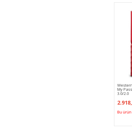
Western
My Passp
3.0/2.0
2.918
Bu ürün 