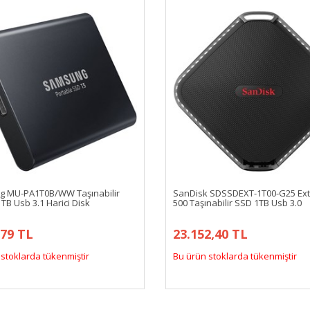
 MU-PA1T0B/WW Taşınabilir
SanDisk SDSSDEXT-1T00-G25 Ex
TB Usb 3.1 Harici Disk
500 Taşınabilir SSD 1TB Usb 3.0
,79 TL
23.152,40 TL
stoklarda tükenmiştir
Bu ürün stoklarda tükenmiştir