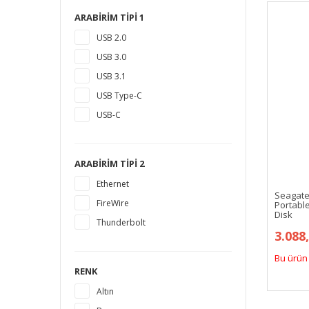
16 TB
ARABIRIM TIPI 1
18 TB
USB 2.0
1,5 TB
USB 3.0
14 TB
USB 3.1
USB Type-C
USB-C
ARABIRIM TIPI 2
Ethernet
Seagate
FireWire
Portable
Disk
Thunderbolt
3.088
Bu ürün 
RENK
Altın