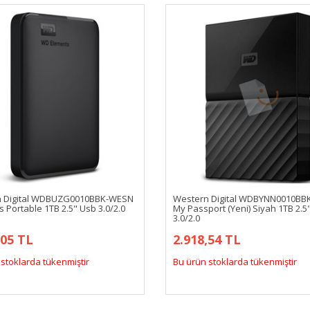
n Digital WDBUZG0010BBK-WESN
Western Digital WDBYNN0010B
 Portable 1TB 2.5" Usb 3.0/2.0
My Passport (Yeni) Siyah 1TB 2.5
3.0/2.0
,05 TL
2.918,54 TL
stoklarda tükenmiştir
Bu ürün stoklarda tükenmiştir