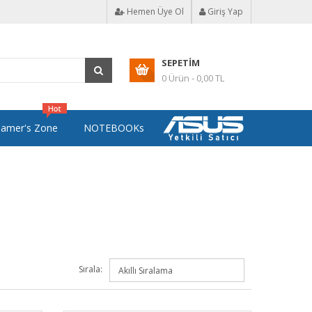
Hemen Üye Ol
Giriş Yap
SEPETIM
0 Ürün - 0,00 TL
amer's Zone
NOTEBOOKs
Sırala: