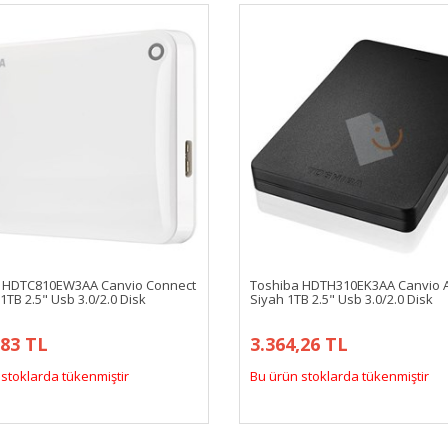
 HDTC810EW3AA Canvio Connect
Toshiba HDTH310EK3AA Canvio 
 1TB 2.5" Usb 3.0/2.0 Disk
Siyah 1TB 2.5" Usb 3.0/2.0 Disk
,83 TL
3.364,26 TL
stoklarda tükenmiştir
Bu ürün stoklarda tükenmiştir