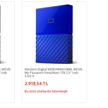
BK-WESN
Western Digital WDBYNN0010BBL-WESN
" Usb
My Passport (Yeni) Mavi 1TB 2.5" Usb
3.0/2.0
2.918,54 TL
Bu ürün stoklarda tükenmiştir