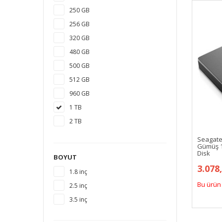
250 GB
256 GB
320 GB
480 GB
500 GB
512 GB
960 GB
1 TB
2 TB
3 TB
Seagate
Gümüş 1T
4 TB
Disk
BOYUT
5 TB
3.078
1.8 inç
6 TB
Bu ürün 
2.5 inç
8 TB
3.5 inç
10 TB
12 TB