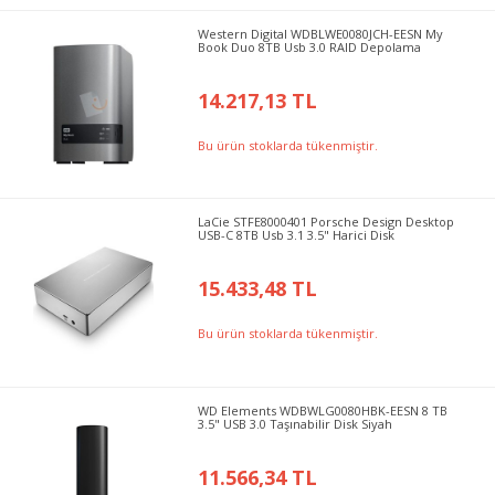
Western Digital WDBLWE0080JCH-EESN My
Book Duo 8TB Usb 3.0 RAID Depolama
14.217,13 TL
Bu ürün stoklarda tükenmiştir.
LaCie STFE8000401 Porsche Design Desktop
USB-C 8TB Usb 3.1 3.5" Harici Disk
15.433,48 TL
Bu ürün stoklarda tükenmiştir.
WD Elements WDBWLG0080HBK-EESN 8 TB
3.5" USB 3.0 Taşınabilir Disk Siyah
11.566,34 TL