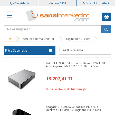
Üye Servisleri
Yardım / SSS
Müşteri Hizmetleri
Veri Depolama Ürünleri
Taşınabilir Diskler
Filtre Seçenekleri
LaCie LAC9000604 Porsche Design P'9233 8TB
Alüminyum Usb 3.0/2.0 3.5" Harici Disk
13.207,41 TL
Bu ürün stoklarda tükenmiştir.
Seagate STEL8000200 Backup Plus Hub
Desktop 8TB Usb 3.0 Taşınabilir 3.5" Disk