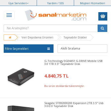
Üye Servisleri
Yardım / SSS
Müşteri Hizmetleri
Veri Depolama Ürünleri
Taşınabilir Diskler
Filtre Seçenekleri
G-Technology 0G04451 G-DRIVE Mobile USB
3.0 1TB 3.5" Taşınabilir Disk
4.840,75 TL
Bu ürün stoklarda tükenmiştir.
Seagate STEB2000200 Expansion 2TB 3.5" Usb
3.0/2.0 Taşınabilir Disk