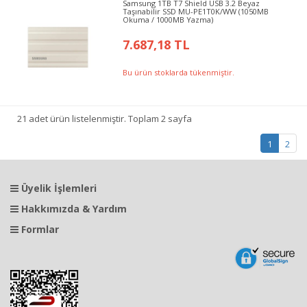
Samsung 1TB T7 Shield USB 3.2 Beyaz
Taşınabilir SSD MU-PE1T0K/WW (1050MB
Okuma / 1000MB Yazma)
7.687,18 TL
Bu ürün stoklarda tükenmiştir.
21 adet ürün listelenmiştir. Toplam 2 sayfa
1
2
Üyelik İşlemleri
Hakkımızda & Yardım
Formlar